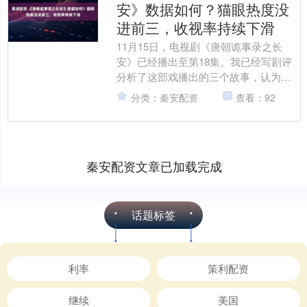
安》数据如何？猫眼热度没
进前三，收视率持续下滑
11月15日，电视剧《唐朝诡事录之长
安》已经播出至第18集。我已经写剧评
分析了这部戏播出的三个故事，认为它
的悬疑度不够，诡异性不足，胡编乱造
分类：秦安配资
查看：92
的嫌疑太大，无法自圆....
秦安配资文章已加载完成
话题标签
利率
策利配资
继续
美国