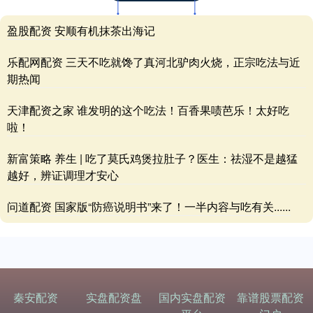
盈股配资 安顺有机抹茶出海记
乐配网配资 三天不吃就馋了真河北驴肉火烧，正宗吃法与近
期热闻
天津配资之家 谁发明的这个吃法！百香果啧芭乐！太好吃
啦！
新富策略 养生 | 吃了莫氏鸡煲拉肚子？医生：祛湿不是越猛
越好，辨证调理才安心
问道配资 国家版“防癌说明书”来了！一半内容与吃有关......
秦安配资
实盘配资盘
国内实盘配资
靠谱股票配资