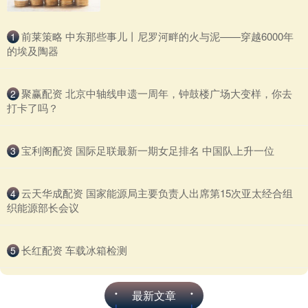
​前莱策略 中东那些事儿丨尼罗河畔的火与泥——穿越6000年
1
的埃及陶器
​聚赢配资 北京中轴线申遗一周年，钟鼓楼广场大变样，你去
2
打卡了吗？
​宝利阁配资 国际足联最新一期女足排名 中国队上升一位
3
​云天华成配资 国家能源局主要负责人出席第15次亚太经合组
4
织能源部长会议
​长红配资 车载冰箱检测
5
最新文章