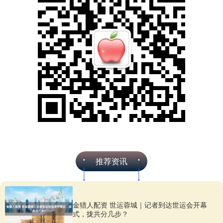
推荐资讯
金猎人配资 世运蓉城｜记者到达世运会开幕
式，拢共分几步？