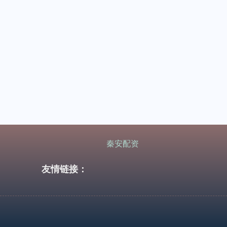
秦安配资
友情链接：