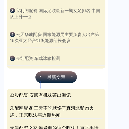
​宝利阁配资 国际足联最新一期女足排名 中国
3
队上升一位
​云天华成配资 国家能源局主要负责人出席第
4
15次亚太经合组织能源部长会议
​长红配资 车载冰箱检测
5
最新文章
盈股配资 安顺有机抹茶出海记
乐配网配资 三天不吃就馋了真河北驴肉火
烧，正宗吃法与近期热闻
天津配资之家 谁发明的这个吃法！百香果啧