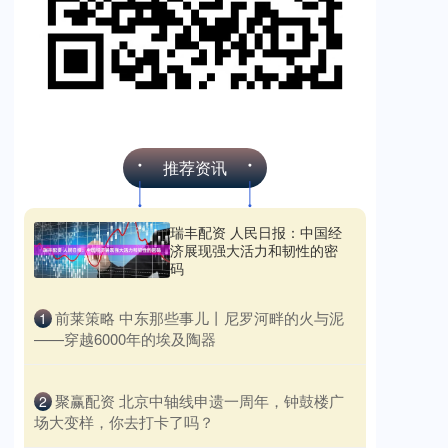
推荐资讯
瑞丰配资 人民日报：中国经
济展现强大活力和韧性的密
码
​前莱策略 中东那些事儿丨尼罗河畔的火与泥
1
——穿越6000年的埃及陶器
​聚赢配资 北京中轴线申遗一周年，钟鼓楼广
2
场大变样，你去打卡了吗？