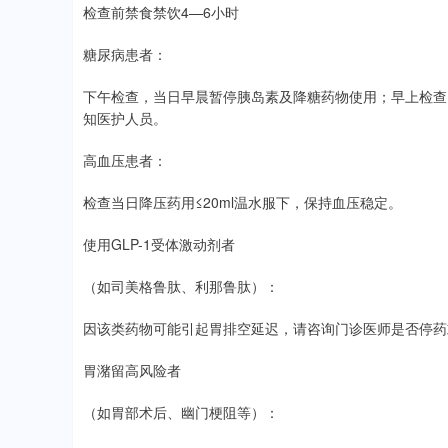
检查前禁食禁饮4—6小时
糖尿病患者：
下午检查，当日早晨暂停胰岛素及降糖药物使用；早上检查
知医护人员。
高血压患者：
检查当日降压药用≤20ml温水服下，保持血压稳定。
使用GLP-1受体激动剂者
（如司美格鲁肽、利那鲁肽）：
因该类药物可能引起胃排空延迟，请咨询门诊医师是否停药
胃潴留高风险者
（如胃部术后、幽门梗阻等）：