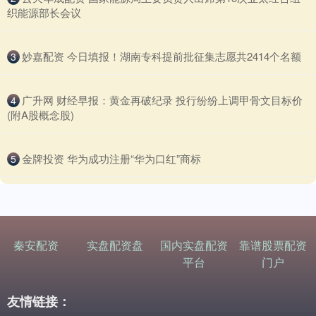
织能源部长会议
​妙嘉配资 今日填报！湖南专科提前批征集志愿共2414个名额
3
​广升网 财经早报：黄金再破纪录 投行纷纷上调甲骨文目标价
4
(附A股概念股)
​金牌投资 华为成功注册“华为口红”商标
5
秦安配资
实盘配资盘
国内实盘配资
靠谱股票配资
平台
门户
友情链接：