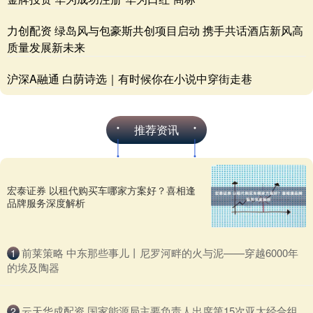
力创配资 绿岛风与包豪斯共创项目启动 携手共话酒店新风高
质量发展新未来
沪深A融通 白荫诗选｜有时候你在小说中穿街走巷
推荐资讯
宏泰证券 以租代购买车哪家方案好？喜相逢
品牌服务深度解析
​前莱策略 中东那些事儿丨尼罗河畔的火与泥——穿越6000年
1
的埃及陶器
​云天华成配资 国家能源局主要负责人出席第15次亚太经合组
2