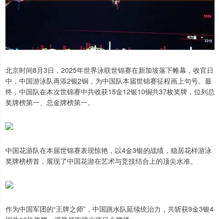
北京时间8月3日，2025年世界泳联世锦赛在新加坡落下帷幕，收官日
中，中国游泳队再添2银2铜，为中国队本届世锦赛征程画上句号。最
终，中国队在本次世锦赛中共收获15金12银10铜共37枚奖牌，位列总
奖牌榜第一、总金牌榜第一。
中国花游队在本届世锦赛表现惊艳，以4金3银的战绩，稳居花样游泳
奖牌榜榜首，展现了中国花游在艺术与竞技结合上的顶尖水准。
作为中国军团的“王牌之师”，中国跳水队延续统治力，共斩获9金3银4