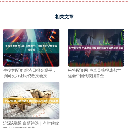
相关文章
牛投客配资 经济日报金观平：
松特配资网 卢卓灵摘得成都世
协同发力让民资敢投会投
运会中国代表团首金
沪深A融通 白荫诗选｜有时候你