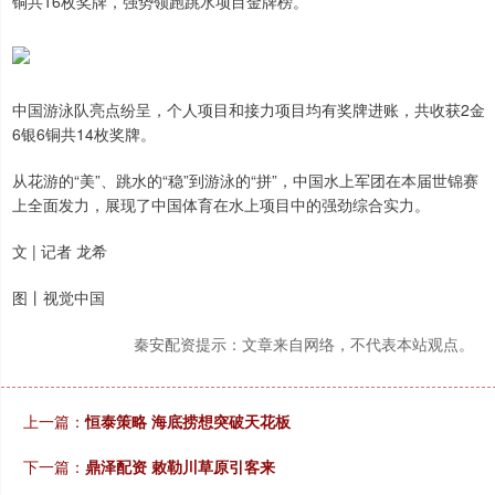
铜共16枚奖牌，强势领跑跳水项目金牌榜。
中国游泳队亮点纷呈，个人项目和接力项目均有奖牌进账，共收获2金
6银6铜共14枚奖牌。
从花游的“美”、跳水的“稳”到游泳的“拼”，中国水上军团在本届世锦赛
上全面发力，展现了中国体育在水上项目中的强劲综合实力。
文 | 记者 龙希
图丨视觉中国
秦安配资提示：文章来自网络，不代表本站观点。
上一篇：
恒泰策略 海底捞想突破天花板
下一篇：
鼎泽配资 敕勒川草原引客来