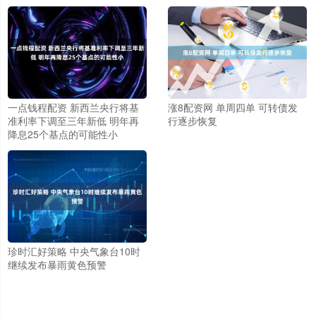
一点钱程配资 新西兰央行将基
涨8配资网 单周四单 可转债发
准利率下调至三年新低 明年再
行逐步恢复
降息25个基点的可能性小
珍时汇好策略 中央气象台10时
继续发布暴雨黄色预警