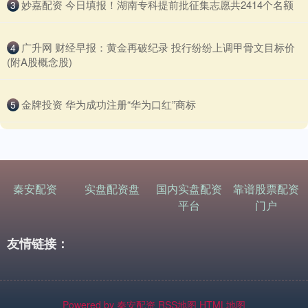
​妙嘉配资 今日填报！湖南专科提前批征集志愿共2414个名额
3
​广升网 财经早报：黄金再破纪录 投行纷纷上调甲骨文目标价
4
(附A股概念股)
​金牌投资 华为成功注册“华为口红”商标
5
秦安配资
实盘配资盘
国内实盘配资
靠谱股票配资
平台
门户
友情链接：
Powered by
秦安配资
RSS地图
HTML地图