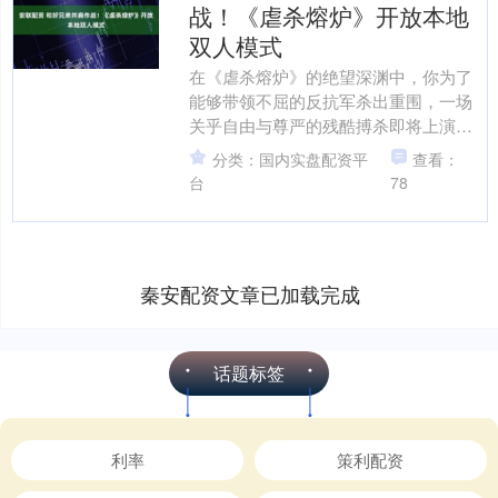
战！《虐杀熔炉》开放本地
双人模式
在《虐杀熔炉》的绝望深渊中，你为了
能够带领不屈的反抗军杀出重围，一场
关乎自由与尊严的残酷搏杀即将上演！
你，是否已准备好迎接这场血与火交织
分类：国内实盘配资平
查看：
的终极洗礼？体验拳拳到骨....
台
78
秦安配资文章已加载完成
话题标签
利率
策利配资