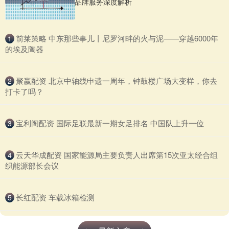
品牌服务深度解析
​前莱策略 中东那些事儿丨尼罗河畔的火与泥——穿越6000年
1
的埃及陶器
​聚赢配资 北京中轴线申遗一周年，钟鼓楼广场大变样，你去
2
打卡了吗？
​宝利阁配资 国际足联最新一期女足排名 中国队上升一位
3
​云天华成配资 国家能源局主要负责人出席第15次亚太经合组
4
织能源部长会议
​长红配资 车载冰箱检测
5