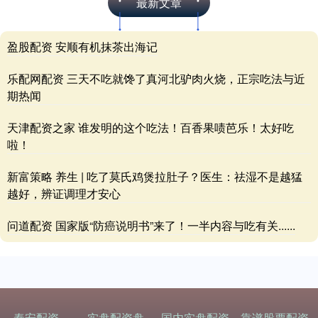
最新文章
盈股配资 安顺有机抹茶出海记
乐配网配资 三天不吃就馋了真河北驴肉火烧，正宗吃法与近
期热闻
天津配资之家 谁发明的这个吃法！百香果啧芭乐！太好吃
啦！
新富策略 养生 | 吃了莫氏鸡煲拉肚子？医生：祛湿不是越猛
越好，辨证调理才安心
问道配资 国家版“防癌说明书”来了！一半内容与吃有关......
秦安配资
实盘配资盘
国内实盘配资
靠谱股票配资