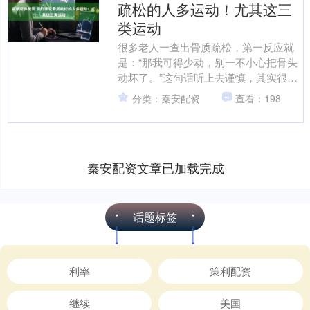
疏松的人多运动！尤其这三
类运动
很多老人一查出骨质疏松，第一反应就
是：“那我可得少动，别一不小心把骨头
动坏了。”这句话听上去谨慎，其实很容
易把人带进误区。 其实，骨质疏松真正
分类：秦安配资
查看：198
危险的，不只是骨密....
秦安配资文章已加载完成
话题标签
利率
策利配资
继续
美国