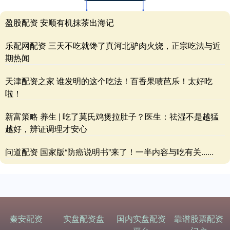
盈股配资 安顺有机抹茶出海记
乐配网配资 三天不吃就馋了真河北驴肉火烧，正宗吃法与近
期热闻
天津配资之家 谁发明的这个吃法！百香果啧芭乐！太好吃
啦！
新富策略 养生 | 吃了莫氏鸡煲拉肚子？医生：祛湿不是越猛
越好，辨证调理才安心
问道配资 国家版“防癌说明书”来了！一半内容与吃有关......
秦安配资
实盘配资盘
国内实盘配资
靠谱股票配资