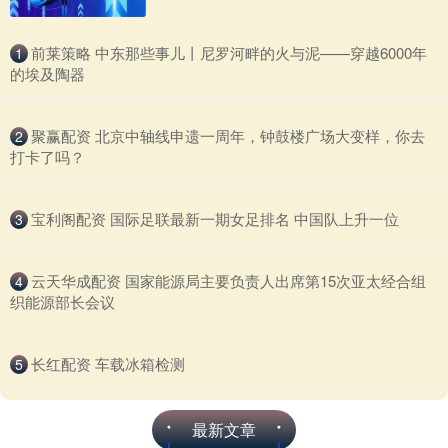
​前莱策略 中东那些事儿丨尼罗河畔的火与泥——穿越6000年
1
的埃及陶器
​聚赢配资 北京中轴线申遗一周年，钟鼓楼广场大变样，你去
2
打卡了吗？
​宝利阁配资 国际足联最新一期女足排名 中国队上升一位
3
​云天华成配资 国家能源局主要负责人出席第15次亚太经合组
4
织能源部长会议
​长红配资 车载冰箱检测
5
最新文章