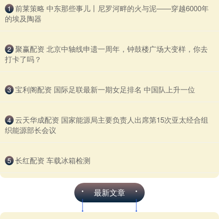
​前莱策略 中东那些事儿丨尼罗河畔的火与泥——穿越6000年
1
的埃及陶器
​聚赢配资 北京中轴线申遗一周年，钟鼓楼广场大变样，你去
2
打卡了吗？
​宝利阁配资 国际足联最新一期女足排名 中国队上升一位
3
​云天华成配资 国家能源局主要负责人出席第15次亚太经合组
4
织能源部长会议
​长红配资 车载冰箱检测
5
最新文章