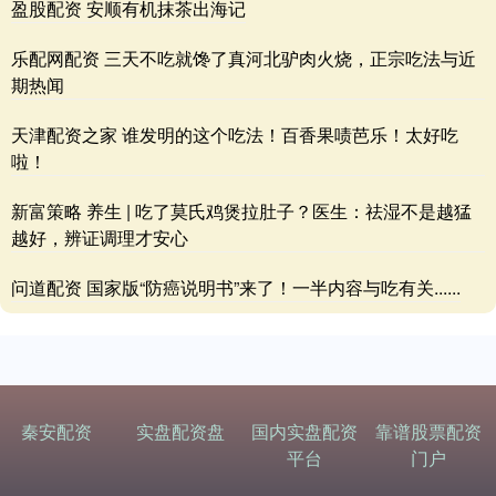
盈股配资 安顺有机抹茶出海记
乐配网配资 三天不吃就馋了真河北驴肉火烧，正宗吃法与近
期热闻
天津配资之家 谁发明的这个吃法！百香果啧芭乐！太好吃
啦！
新富策略 养生 | 吃了莫氏鸡煲拉肚子？医生：祛湿不是越猛
越好，辨证调理才安心
问道配资 国家版“防癌说明书”来了！一半内容与吃有关......
秦安配资
实盘配资盘
国内实盘配资
靠谱股票配资
平台
门户