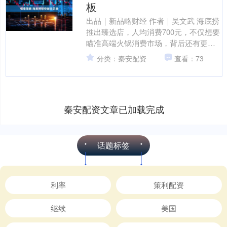
板
出品｜新品略财经 作者｜吴文武 海底捞
推出臻选店，人均消费700元，不仅想要
瞄准高端火锅消费市场，背后还有更大
的目标。 01人均消费700元，海底捞臻
分类：秦安配资
查看：73
选店来了 ....
秦安配资文章已加载完成
话题标签
利率
策利配资
继续
美国