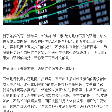
新手爸妈的育儿清单里，“给娃补维生素”绝对是绕不开的话题。每次
去母婴店或医院，总会被问“补AD还是单补D”，看着货架上两种制
剂，再刷到网上五花八门的说法，不少家长直接陷入选择困难——到
底哪种更适合自家娃？其实儿科医生早把核心逻辑说透了，今天咱们
用大白话拆解清楚，帮你避开盲目补充的坑。
先搞懂一个关键前提：为啥娃必须补维生素D？
不管是母乳喂养还是配方奶喂养，宝宝出生后对维生素D的需求都比
成人更迫切。维生素D最核心的作用是帮身体吸收钙，要是缺了它，
就算给娃喝再多高钙奶，钙也没法真正“长”进骨骼里，长期下来可能
影响骨骼发育，严重时还会增加佝偻病风险。更重要的是，宝宝皮肤
娇嫩，不能长时间晒太阳，而阳光照射是人体合成维生素D的主要途
径，这就导致大多数宝宝单靠自身很难满足需求，必须通过补充剂“查
漏补缺”。