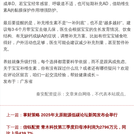
成单D。若宝宝经常感冒、呼吸道不适，也可短期补充AD，借助维生
素A的黏膜保护作用增强防护。
最后要提醒的是，补充维生素不是“一补到底”，也不是“越多越好”。建
议每3-6个月带宝宝去做儿保，医生会根据宝宝的生长发育情况、饮食
结构、有无缺钙或缺A的症状，调整补充方案。比如有些宝宝辅食吃
得好，户外活动也足够，医生可能会建议减少补充剂量，甚至暂停补
充。
养娃就像升级打怪，每个选择都需要科学依据，而不是跟风或焦虑。
关于宝宝补维生素，你有没有踩过什么坑？或者还有哪些疑问？欢迎
在评论区留言，咱们一起交流经验，帮娃健康成长～
发布于：广东省
秦安配资提示：文章来自网络，不代表本站观点。
上一篇：
掌财策略 2025年太原能源低碳论坛新闻发布会举行
下一篇：
信钰配资 青木科技第三季度归母净利润为2796万元，同
比上升439.7%