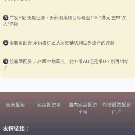
​广发E配 美银证券：升药明康德目标价至115.7港元 重申“买
3
入”评级
​唐股盈配资 亲历者讲述从历史轴线到世界遗产的跨越
4
​股赢网配资 儿科医生划重点：娃补维AD还是维D？别再纠结
5
了
秦安配资
实盘配资盘
国内实盘配资
靠谱股票配资
平台
门户
友情链接：