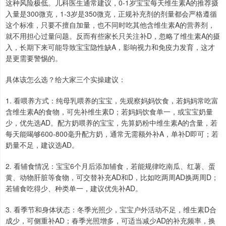
这种风险极低。儿科医生通常建议，0-1岁宝宝每天维生素A的推荐摄
入量是300微克，1-3岁是350微克，正规补充剂的剂量都会严格遵循
这个标准，只要不擅自加量，也不同时吃其他含维生素A的营养剂，
就不用担心过量问题。反而有些家长只关注补D，忽略了维生素A的摄
入，长期下来可能导致宝宝隐性缺A，影响视力和免疫力发育，这才
是更需要警惕的。
具体该怎么选？给大家三个实操建议：
1. 看喂养方式：纯母乳喂养的宝宝，先观察妈妈饮食，若妈妈常吃富
含维生素A的食物，可先补维生素D；若妈妈饮食单一，或宝宝奶量
少，优先选AD。配方奶喂养的宝宝，先算奶粉中维生素A的含量，若
每天能喝够600-800毫升配方奶，通常无需额外补A，单补D即可；若
奶量不足，建议选AD。
2. 看辅食情况：宝宝6个月后添加辅食，若能规律吃南瓜、红薯、蛋
黄、动物肝脏等食物，可交替补充AD和D，比如吃两周AD换两周D；
若辅食吃得少、种类单一，建议优先补AD。
3. 看季节和身体状态：冬季光照少，宝宝户外活动不足，维生素D合
成少，可侧重补AD；春季光照增多，可适当减少AD的补充频率，换