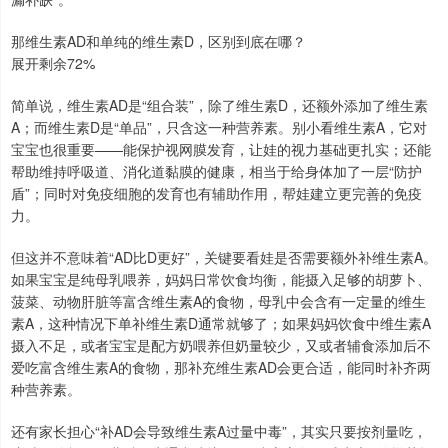
那维生素AD和单纯的维生素D，区别到底在哪？
展开剩余72%
简单说，维生素AD是“组合装”，除了维生素D，还额外添加了维生素
A；而维生素D是“单品”，只含这一种营养素。别小看维生素A，它对
宝宝也很重要——能保护视网膜发育，让娃的视力基础更扎实；还能
帮助维持呼吸道、消化道黏膜的健康，相当于给身体加了一层“防护
盾”；同时对免疫细胞的发育也有辅助作用，帮娃建立更完善的免疫
力。
但这并不意味着“AD比D更好”，关键要看娃是否需要额外补维生素A。
如果宝宝是纯母乳喂养，妈妈日常饮食均衡，能摄入足够的胡萝卜、
菠菜、动物肝脏等富含维生素A的食物，母乳中会含有一定量的维生
素A，这种情况下单补维生素D通常就够了；如果妈妈饮食中维生素A
摄入不足，或者宝宝是配方奶喂养但奶量较少，又或者辅食添加后不
爱吃富含维生素A的食物，那补充维生素AD会更合适，能同时补齐两
种营养素。
还有家长担心“补AD会导致维生素A过量中毒”，其实只要按剂量吃，