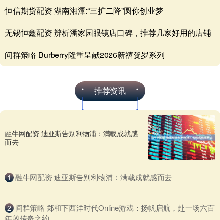
恒信期货配资 湖南湘潭:“三扩二降”圆你创业梦
无锡恒鑫配资 辨析潘家园眼镜店口碑，推荐几家好用的店铺
间群策略 Burberry隆重呈献2026新禧贺岁系列
推荐资讯
融牛网配资 迪亚斯告别利物浦：满载成就感
而去
​融牛网配资 迪亚斯告别利物浦：满载成就感而去
1
​间群策略 郑和下西洋时代Online游戏：扬帆启航，赴一场六百
2
年的传奇之约