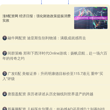
涨8配资网 经济日报：强化财政政策提振消费
实效
​融牛网配资 迪亚斯告别利物浦：满载成就感而去
1
​间群策略 郑和下西洋时代Online游戏：扬帆启航，赴一场六百
2
年的传奇之约
​广发E配 美银证券：升药明康德目标价至115.7港元 重申“买
3
入”评级
​唐股盈配资 亲历者讲述从历史轴线到世界遗产的跨越
4
​股赢网配资 儿科医生划重点：娃补维AD还是维D？别再纠结
5