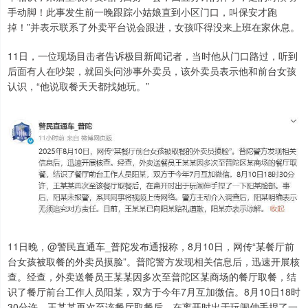
手动脚！此事发生前一晚跟踪小姑娘直到小区门口，叫保安才跑
掉！”并表示联系了外卖平台说会跟进，女孩吓得没来上班在家休息。
11日，一位现场目击者告诉极目新闻记者，当时他从门口路过，听到
后面有人在吵架，就回头问涉事外卖员，该外卖员表示他和前台女孩
认识，“他说取餐天天都找她玩。”
11日晚，@警民直通车_普陀发布通报称，8月10日，网传“某餐厅前
台女孩被取餐的外卖员摸脸”。普陀警方发现相关信息后，迅速开展核
查。经查，外卖送餐员王某某因多次至普陀区某商场的餐厅取餐，结
识了餐厅前台工作人员阳某，双方于今年7月互加微信。8月10日18时
30分许，王某某再次至该餐厅取餐后，在离开时出于玩闹伸手捏了一