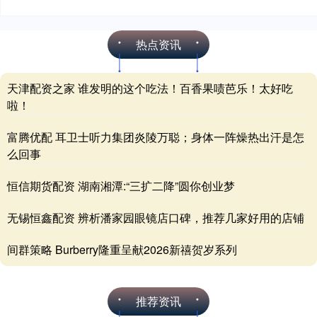
热点资讯
天津配资之家 谁发明的这个吃法！百香果啧芭乐！太好吃
啦！
富腾优配 耳卫士听力集团炎陵万聪；身体一阵燥热出汗是怎
么回事
恒信期货配资 湖南湘潭:“三扩二降”圆你创业梦
无锡恒鑫配资 辨析潘家园眼镜店口碑，推荐几家好用的店铺
间群策略 Burberry隆重呈献2026新禧贺岁系列
推荐资讯