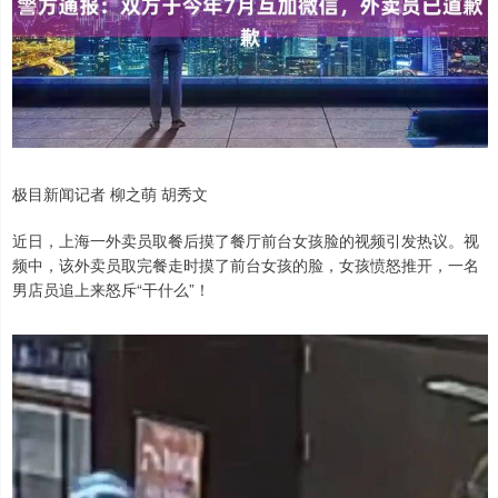
极目新闻记者 柳之萌 胡秀文
近日，上海一外卖员取餐后摸了餐厅前台女孩脸的视频引发热议。视
频中，该外卖员取完餐走时摸了前台女孩的脸，女孩愤怒推开，一名
男店员追上来怒斥“干什么”！