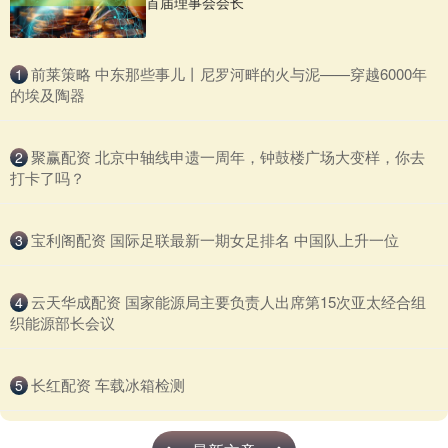
首届理事会会长
​前莱策略 中东那些事儿丨尼罗河畔的火与泥——穿越6000年
1
的埃及陶器
​聚赢配资 北京中轴线申遗一周年，钟鼓楼广场大变样，你去
2
打卡了吗？
​宝利阁配资 国际足联最新一期女足排名 中国队上升一位
3
​云天华成配资 国家能源局主要负责人出席第15次亚太经合组
4
织能源部长会议
​长红配资 车载冰箱检测
5