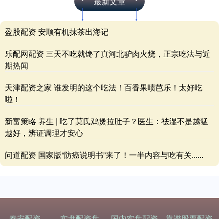
最新文章
盈股配资 安顺有机抹茶出海记
乐配网配资 三天不吃就馋了真河北驴肉火烧，正宗吃法与近
期热闻
天津配资之家 谁发明的这个吃法！百香果啧芭乐！太好吃
啦！
新富策略 养生 | 吃了莫氏鸡煲拉肚子？医生：祛湿不是越猛
越好，辨证调理才安心
问道配资 国家版“防癌说明书”来了！一半内容与吃有关......
秦安配资
实盘配资盘
国内实盘配资
靠谱股票配资