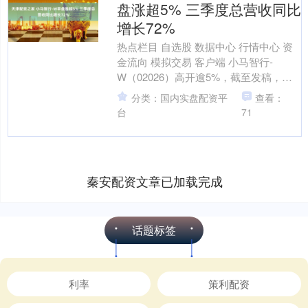
盘涨超5% 三季度总营收同比
增长72%
热点栏目 自选股 数据中心 行情中心 资
金流向 模拟交易 客户端 小马智行-
W（02026）高开逾5%，截至发稿，股
价上涨5.41%，现报101.40港元，成交....
分类：国内实盘配资平
查看：
台
71
秦安配资文章已加载完成
话题标签
利率
策利配资